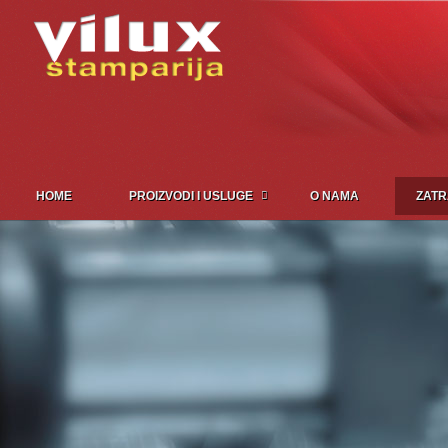
HOME
PROIZVODI I USLUGE
O NAMA
ZATR
Zatražite ponudu Online
Početak
Zatražite ponudu Online