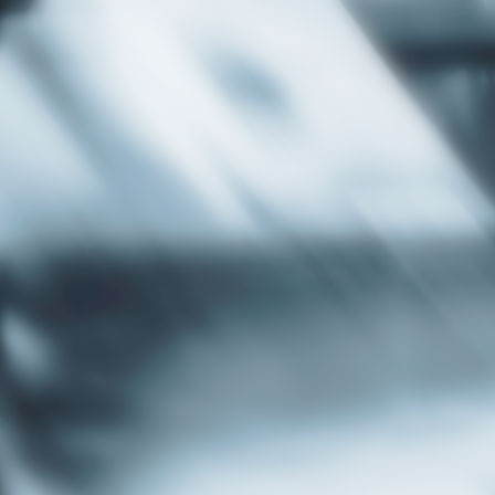
Tel: 051/381-540, 051/922-398
Fax: 051/381-071
E-mail:
info@viluxstamparija.com
Radno vrijeme:
Radnim danima od 08 do 16
Subotom od 09 do 13
Nedeljom ne radimo