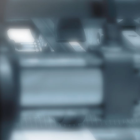
KONTAKT & INFO
Adresa:
Ivana Gorana Kovačića 203
78000 Banja Luka
Bosna i Hercegovina